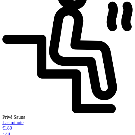
Privé Sauna
Lastminute
€180
· 3u