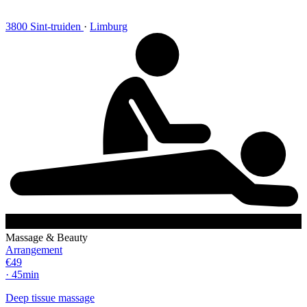
3800 Sint-truiden
·
Limburg
Massage & Beauty
Arrangement
€49
· 45min
Deep tissue massage