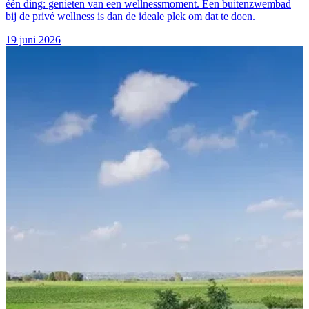
één ding: genieten van een wellnessmoment. Een buitenzwembad
bij de privé wellness is dan de ideale plek om dat te doen.
19 juni 2026