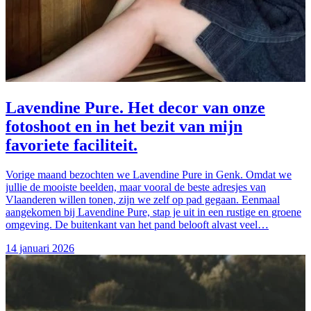
Lavendine Pure. Het decor van onze
fotoshoot en in het bezit van mijn
favoriete faciliteit.
Vorige maand bezochten we Lavendine Pure in Genk. Omdat we
jullie de mooiste beelden, maar vooral de beste adresjes van
Vlaanderen willen tonen, zijn we zelf op pad gegaan. Eenmaal
aangekomen bij Lavendine Pure, stap je uit in een rustige en groene
omgeving. De buitenkant van het pand belooft alvast veel…
14 januari 2026