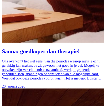
Sauna: goedkoper dan therapie!
Ons overkomt het wel eens: van die periodes waarop niets je écht
gelukkig kan maken. Je zit gewoon niet goed in je vel. Mogelijke
oorzaken zijn verschillend: eenzaamheid, werk, ingrijpende
gebeurtenissen, spanningen of conflicten van alle mogelijke aard.
Weet dat ook deze periodes voorbij gaan. Het is niet erg. Luister…
20 januari 2026