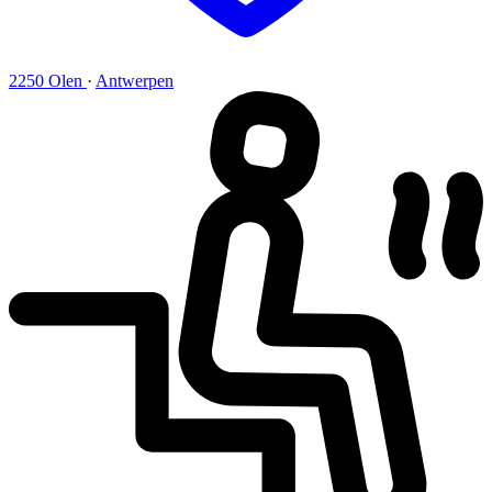
2250 Olen
·
Antwerpen