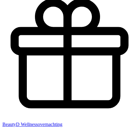
BeautyD
Wellnessovernachting