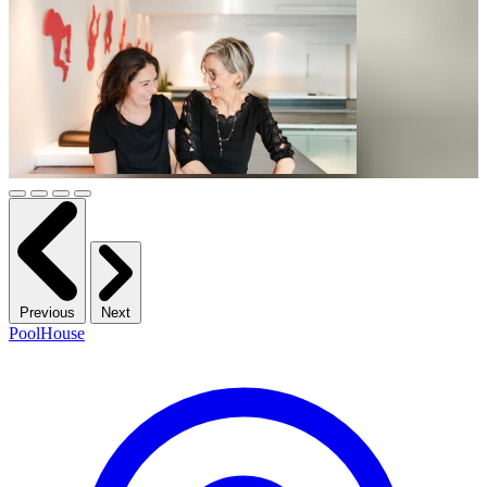
Previous
Next
PoolHouse