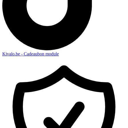
Kivalo.be - Cadeaubon module