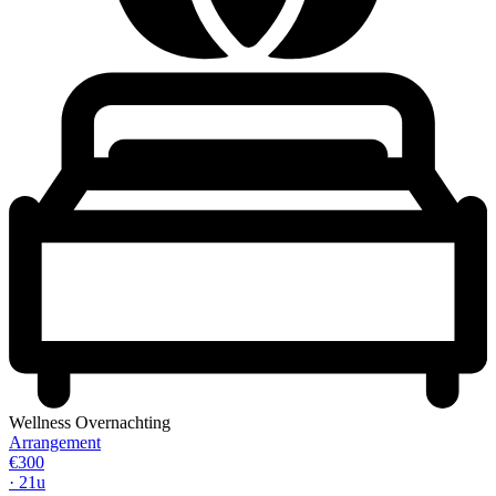
Wellness Overnachting
Arrangement
€300
· 21u