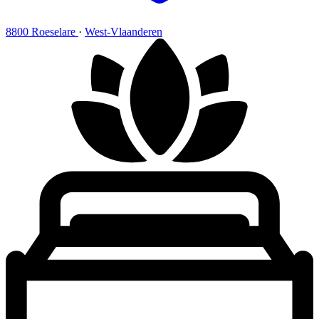
8800 Roeselare
·
West-Vlaanderen