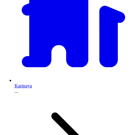
Karinaya
...