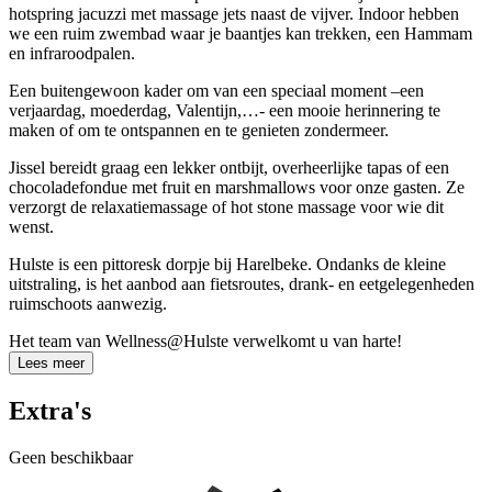
hotspring jacuzzi met massage jets naast de vijver. Indoor hebben
we een ruim zwembad waar je baantjes kan trekken, een Hammam
en infraroodpalen.
Een buitengewoon kader om van een speciaal moment –een
verjaardag, moederdag, Valentijn,…- een mooie herinnering te
maken of om te ontspannen en te genieten zondermeer.
Jissel bereidt graag een lekker ontbijt, overheerlijke tapas of een
chocoladefondue met fruit en marshmallows voor onze gasten. Ze
verzorgt de relaxatiemassage of hot stone massage voor wie dit
wenst.
Hulste is een pittoresk dorpje bij Harelbeke. Ondanks de kleine
uitstraling, is het aanbod aan fietsroutes, drank- en eetgelegenheden
ruimschoots aanwezig.
Het team van Wellness@Hulste verwelkomt u van harte!
Lees meer
Extra's
Geen beschikbaar