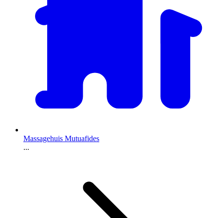
Massagehuis Mutuafides
...