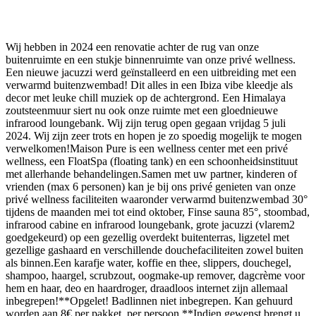
Wij hebben in 2024 een renovatie achter de rug van onze
buitenruimte en een stukje binnenruimte van onze privé wellness.
Een nieuwe jacuzzi werd geïnstalleerd en een uitbreiding met een
verwarmd buitenzwembad! Dit alles in een Ibiza vibe kleedje als
decor met leuke chill muziek op de achtergrond. Een Himalaya
zoutsteenmuur siert nu ook onze ruimte met een gloednieuwe
infrarood loungebank. Wij zijn terug open gegaan vrijdag 5 juli
2024. Wij zijn zeer trots en hopen je zo spoedig mogelijk te mogen
verwelkomen!Maison Pure is een wellness center met een privé
wellness, een FloatSpa (floating tank) en een schoonheidsinstituut
met allerhande behandelingen.Samen met uw partner, kinderen of
vrienden (max 6 personen) kan je bij ons privé genieten van onze
privé wellness faciliteiten waaronder verwarmd buitenzwembad 30°
tijdens de maanden mei tot eind oktober, Finse sauna 85°, stoombad,
infrarood cabine en infrarood loungebank, grote jacuzzi (vlarem2
goedgekeurd) op een gezellig overdekt buitenterras, ligzetel met
gezellige gashaard en verschillende douchefaciliteiten zowel buiten
als binnen.Een karafje water, koffie en thee, slippers, douchegel,
shampoo, haargel, scrubzout, oogmake-up remover, dagcrème voor
hem en haar, deo en haardroger, draadloos internet zijn allemaal
inbegrepen!**Opgelet! Badlinnen niet inbegrepen. Kan gehuurd
worden aan 8€ per pakket, per persoon.**Indien gewenst brengt u