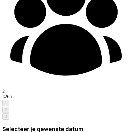
2
€265
1
2
3
Selecteer je gewenste datum