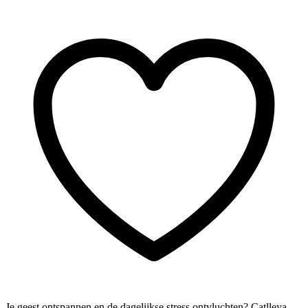
Je geest ontspannen en de dagelijkse stress ontvluchten? Catlleya