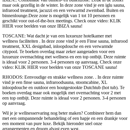
maar ook gezellig in de winter. In deze zone vind je een iglu sauna,
infrarood treatment, jacuzzi en een verwarmd zwembad. Buiten en
binnenlounge.Deze zone is mogelijk van 1 tot 10 personen en
geschikt voor out-of-the-box meetings. Check onze video: KLIK
HIER voor beelden van onze IBIZA sauna!
TOSCANE:
Wat dacht je van een luxueuze hotelkamer met
wellness faciliteiten . In deze zone vind je een Finse sauna, infrarood
treatment, XXL designbad, inloopdouche en een verwarmde
citypool. Te boeken overdag maar zeker aangeraden voor een
luxueuze overnachting met wellness en een top ontbijt. Deze ruimte
is ideaal voor 2 personen. 3-4 personen op aanvraag. Check onze
video: KLIK HIER voor beelden van onze TOSCANE sauna!
RHODOS:
Eenvoudige en strakke wellness zone. . In deze ruimte
vind je een finse sauna, infraroodsauna, stoomcabine, XL
inloopdouche en outdoor een houtgestookte Dutchtub (hot tub). Te
boeken overdag maar ook mogelijk met overnachting voor 2 met
een top ontbijt. Deze ruimte is ideaal voor 2 personen. 3-4 personen
op aanvraag.
Wil je je wellnesservaring nog beter maken? Combineer hem dan
met een ontspannende behandeling of een hapje en een drankje voor
een moment van pure luxe. Bekijk hieronder snel onze
arrangementen en droom alvast even weg.