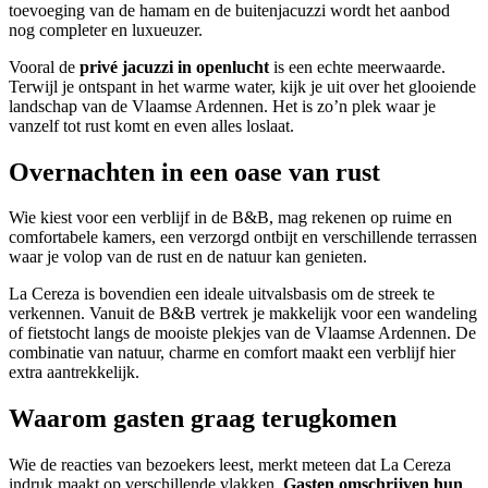
toevoeging van de hamam en de buitenjacuzzi wordt het aanbod
nog completer en luxueuzer.
Vooral de
privé jacuzzi in openlucht
is een echte meerwaarde.
Terwijl je ontspant in het warme water, kijk je uit over het glooiende
landschap van de Vlaamse Ardennen. Het is zo’n plek waar je
vanzelf tot rust komt en even alles loslaat.
Overnachten in een oase van rust
Wie kiest voor een verblijf in de B&B, mag rekenen op ruime en
comfortabele kamers, een verzorgd ontbijt en verschillende terrassen
waar je volop van de rust en de natuur kan genieten.
La Cereza is bovendien een ideale uitvalsbasis om de streek te
verkennen. Vanuit de B&B vertrek je makkelijk voor een wandeling
of fietstocht langs de mooiste plekjes van de Vlaamse Ardennen. De
combinatie van natuur, charme en comfort maakt een verblijf hier
extra aantrekkelijk.
Waarom gasten graag terugkomen
Wie de reacties van bezoekers leest, merkt meteen dat La Cereza
indruk maakt op verschillende vlakken.
Gasten omschrijven hun