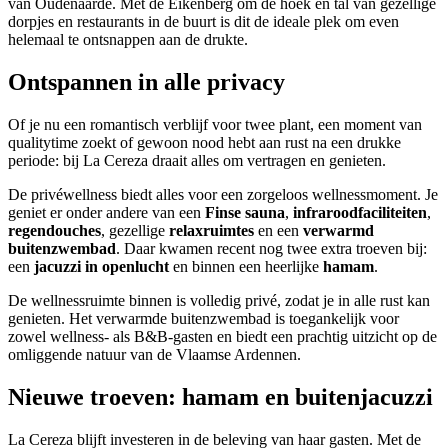
van Oudenaarde. Met de Eikenberg om de hoek en tal van gezellige
dorpjes en restaurants in de buurt is dit de ideale plek om even
helemaal te ontsnappen aan de drukte.
Ontspannen in alle privacy
Of je nu een romantisch verblijf voor twee plant, een moment van
qualitytime zoekt of gewoon nood hebt aan rust na een drukke
periode: bij La Cereza draait alles om vertragen en genieten.
De privéwellness biedt alles voor een zorgeloos wellnessmoment. Je
geniet er onder andere van een
Finse sauna
,
infraroodfaciliteiten
,
regendouches
, gezellige
relaxruimtes
en een
verwarmd
buitenzwembad
. Daar kwamen recent nog twee extra troeven bij:
een
jacuzzi in openlucht
en binnen een heerlijke
hamam
.
De wellnessruimte binnen is volledig privé, zodat je in alle rust kan
genieten. Het verwarmde buitenzwembad is toegankelijk voor
zowel wellness- als B&B-gasten en biedt een prachtig uitzicht op de
omliggende natuur van de Vlaamse Ardennen.
Nieuwe troeven: hamam en buitenjacuzzi
La Cereza blijft investeren in de beleving van haar gasten. Met de