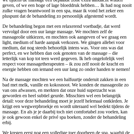
geven, of we een hoge of lage bloeddruk hebben… Ik had nog nooit
zulke vragen beantwoord in een spa, maar ik vond het zeker een
pluspunt dat de behandeling zo persoonlijk afgestemd wordt.
De behandeling begon met een relaxerend voetbadje, dat werd
vervolgd door een uur lange massage. We mochten zelf de
massageolie uitkiezen, en mochten ook aangeven of we graag een
light, medium of harde aanpak verkozen. We gingen allebei voor
medium, dat nog steeds behoorlijk intens was. Voor ons was dat
perfect, en we hebben dan ook genoten van de massage – die
letterlijk van kop tot teen werd gegeven. Ik heb ongelofelijk veel
respect voor massagetherapeuten – ik zou zelf nooit de kracht en
energie hebben om iemand een uur lang zo onder handen te nemen!
Na de massage mochten we een halfuurtje onderuit zakken in een
bad met melk, vanille en kokosnoot. We konden de massageolie zo
van ons afwassen, en merkten dat onze huid superzacht was
geworden en heel subtiel geurde. Misschien wel een belangrijk
detail: voor deze behandeling moet je jezelf helemaal ontkleden. Je
krijgt een wegwerpbroekje en wordt uiteraard wel bedekt tijdens de
massage. En als je je daarbij toch niet comfortabel zou voelen, kan
je ook gewoon enkel de privé spa boeken, zonder de behandeling
erbij.
We kregen eerst nog een volledige toer doorheen de spa, waarbij de