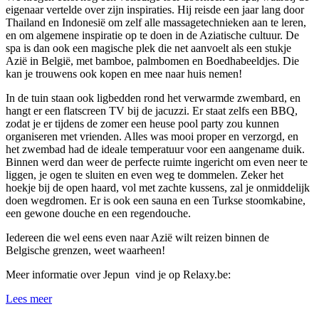
eigenaar vertelde over zijn inspiraties. Hij reisde een jaar lang door
Thailand en Indonesië om zelf alle massagetechnieken aan te leren,
en om algemene inspiratie op te doen in de Aziatische cultuur. De
spa is dan ook een magische plek die net aanvoelt als een stukje
Azië in België, met bamboe, palmbomen en Boedhabeeldjes. Die
kan je trouwens ook kopen en mee naar huis nemen!
In de tuin staan ook ligbedden rond het verwarmde zwembard, en
hangt er een flatscreen TV bij de jacuzzi. Er staat zelfs een BBQ,
zodat je er tijdens de zomer een heuse pool party zou kunnen
organiseren met vrienden. Alles was mooi proper en verzorgd, en
het zwembad had de ideale temperatuur voor een aangename duik.
Binnen werd dan weer de perfecte ruimte ingericht om even neer te
liggen, je ogen te sluiten en even weg te dommelen. Zeker het
hoekje bij de open haard, vol met zachte kussens, zal je onmiddelijk
doen wegdromen. Er is ook een sauna en een Turkse stoomkabine,
een gewone douche en een regendouche.
Iedereen die wel eens even naar Azië wilt reizen binnen de
Belgische grenzen, weet waarheen!
Meer informatie over Jepun vind je op Relaxy.be:
Lees meer