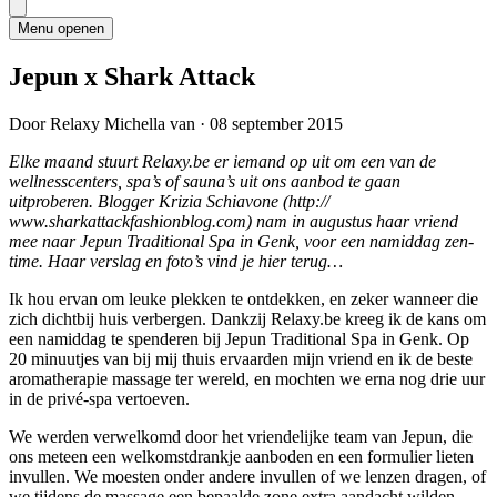
Menu openen
Jepun x Shark Attack
Door Relaxy Michella van
·
08 september 2015
Elke maand stuurt Relaxy.be er iemand op uit om een van de
wellnesscenters, spa’s of sauna’s uit ons aanbod te gaan
uitproberen. Blogger Krizia Schiavone (http://
www.sharkattackfashionblog.com) nam in augustus haar vriend
mee naar Jepun Traditional Spa in Genk, voor een namiddag zen-
time. Haar verslag en foto’s vind je hier terug…
Ik hou ervan om leuke plekken te ontdekken, en zeker wanneer die
zich dichtbij huis verbergen. Dankzij Relaxy.be kreeg ik de kans om
een namiddag te spenderen bij Jepun Traditional Spa in Genk. Op
20 minuutjes van bij mij thuis ervaarden mijn vriend en ik de beste
aromatherapie massage ter wereld, en mochten we erna nog drie uur
in de privé-spa vertoeven.
We werden verwelkomd door het vriendelijke team van Jepun, die
ons meteen een welkomstdrankje aanboden en een formulier lieten
invullen. We moesten onder andere invullen of we lenzen dragen, of
we tijdens de massage een bepaalde zone extra aandacht wilden