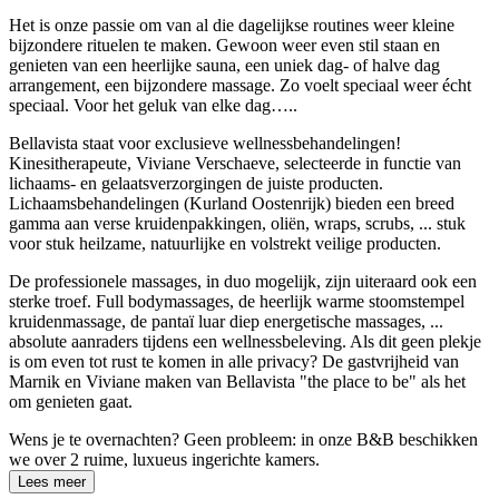
Het is onze passie om van al die dagelijkse routines weer kleine
bijzondere rituelen te maken. Gewoon weer even stil staan en
genieten van een
heerlijke sauna
, een
uniek dag- of halve dag
arrangement,
een
bijzondere massage
. Zo voelt speciaal weer écht
speciaal. Voor het geluk van elke dag…..
Bellavista staat voor
exclusieve wellnessbehandelingen
!
Kinesitherapeute
, Viviane Verschaeve, selecteerde in functie van
lichaams- en gelaatsverzorgingen de juiste producten.
Lichaamsbehandelingen
(Kurland Oostenrijk) bieden een breed
gamma aan verse kruidenpakkingen, oliën, wraps, scrubs, ... stuk
voor stuk heilzame, natuurlijke en volstrekt veilige producten.
De
professionele massages
,
in duo
mogelijk, zijn uiteraard ook een
sterke troef.
Full bodymassages
, de heerlijk warme stoomstempel
kruidenmassage
, de pantaï luar diep
energetische massages
, ...
absolute aanraders tijdens een wellnessbeleving. Als dit geen plekje
is om even tot rust te komen in alle privacy? De gastvrijheid van
Marnik en Viviane maken van Bellavista "the place to be" als het
om genieten gaat.
Wens je te
overnachten
? Geen probleem: in onze
B&B
beschikken
we over 2 ruime, luxueus ingerichte kamers.
Lees meer