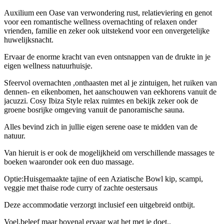
Auxilium een Oase van verwondering rust, relatieviering en genot
voor een romantische wellness overnachting of relaxen onder
vrienden, familie en zeker ook uitstekend voor een onvergetelijke
huwelijksnacht.
Ervaar de enorme kracht van even ontsnappen van de drukte in je
eigen wellness natuurhuisje.
Sfeervol overnachten ,onthaasten met al je zintuigen, het ruiken van
dennen- en eikenbomen, het aanschouwen van eekhorens vanuit de
jacuzzi. Cosy Ibiza Style relax ruimtes en bekijk zeker ook de
groene bosrijke omgeving vanuit de panoramische sauna.
Alles bevind zich in jullie eigen serene oase te midden van de
natuur.
Van hieruit is er ook de mogelijkheid om verschillende massages te
boeken waaronder ook een duo massage.
Optie:Huisgemaakte tajine of een Aziatische Bowl kip, scampi,
veggie met thaise rode curry of zachte oestersaus
Deze accommodatie verzorgt inclusief een uitgebreid ontbijt.
Voel,beleef maar bovenal
ervaar wat het met je doet..