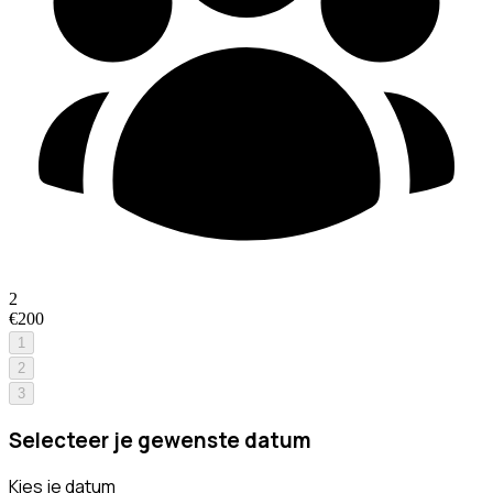
2
€200
1
2
3
Selecteer je gewenste datum
Kies je datum