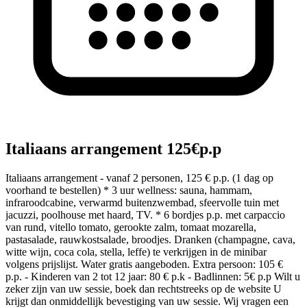
Italiaans arrangement 125€p.p
Italiaans arrangement - vanaf 2 personen, 125 € p.p. (1 dag op
voorhand te bestellen) * 3 uur wellness: sauna, hammam,
infraroodcabine, verwarmd buitenzwembad, sfeervolle tuin met
jacuzzi, poolhouse met haard, TV. * 6 bordjes p.p. met carpaccio
van rund, vitello tomato, gerookte zalm, tomaat mozarella,
pastasalade, rauwkostsalade, broodjes. Dranken (champagne, cava,
witte wijn, coca cola, stella, leffe) te verkrijgen in de minibar
volgens prijslijst. Water gratis aangeboden. Extra persoon: 105 €
p.p. - Kinderen van 2 tot 12 jaar: 80 € p.k - Badlinnen: 5€ p.p Wilt u
zeker zijn van uw sessie, boek dan rechtstreeks op de website U
krijgt dan onmiddellijk bevestiging van uw sessie. Wij vragen een