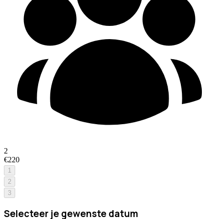
2
€220
1
2
3
Selecteer je gewenste datum