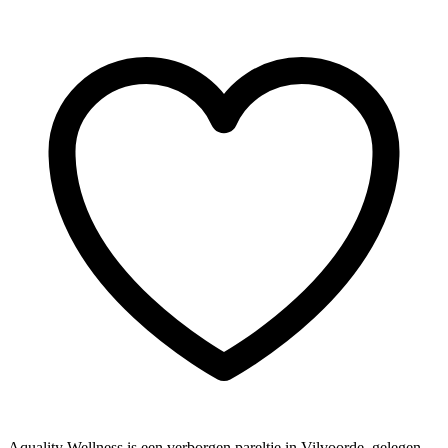
Aquality Wellness is een verborgen pareltje in Vilvoorde, gelegen