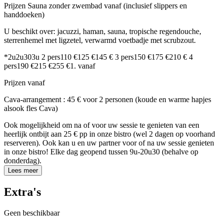
Prijzen Sauna zonder zwembad vanaf (inclusief slippers en
handdoeken)
U beschikt over: jacuzzi, haman, sauna, tropische regendouche,
sterrenhemel met ligzetel, verwarmd voetbadje met scrubzout.
*2u2u303u 2 pers110 €125 €145 € 3 pers150 €175 €210 € 4
pers190 €215 €255 €1. vanaf
Prijzen vanaf
Cava-arrangement : 45 € voor 2 personen (koude en warme hapjes
alsook fles Cava)
Ook
mogelijkheid
om na of voor uw sessie te genieten van een
heerlijk
ontbijt aan 25 € pp
in onze bistro (wel 2 dagen op voorhand
reserveren). Ook kan u en uw partner voor of na uw sessie genieten
in onze bistro! Elke dag geopend tussen 9u-20u30 (behalve op
donderdag).
Lees meer
Extra's
Geen beschikbaar