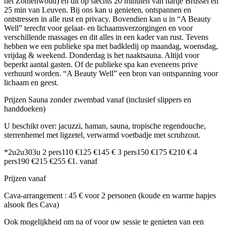
het Zoniënwoud) en dit op slechts 20 minuten van hartje Brussel en
25 min van Leuven. Bij ons kan u genieten, ontspannen en
ontstressen in alle rust en privacy. Bovendien kan u in “A Beauty
Well” terecht voor gelaat- en lichaamsverzorgingen en voor
verschillende massages en dit alles in een kader van rust. Tevens
hebben we een publieke spa met badkledij op maandag, woensdag,
vrijdag & weekend. Donderdag is het naaktsauna. Altijd voor
beperkt aantal gasten. Of de publieke spa kan eveneens prive
verhuurd worden. “A Beauty Well” een bron van ontspanning voor
lichaam en geest.
Prijzen Sauna zonder zwembad vanaf (inclusief slippers en
handdoeken)
U beschikt over: jacuzzi, haman, sauna, tropische regendouche,
sterrenhemel met ligzetel, verwarmd voetbadje met scrubzout.
*2u2u303u 2 pers110 €125 €145 € 3 pers150 €175 €210 € 4
pers190 €215 €255 €1. vanaf
Prijzen vanaf
Cava-arrangement : 45 € voor 2 personen (koude en warme hapjes
alsook fles Cava)
Ook
mogelijkheid
om na of voor uw sessie te genieten van een