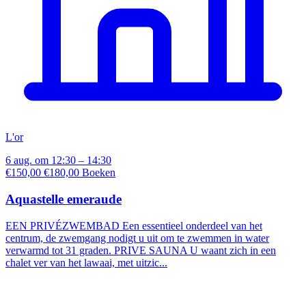
L'or
6 aug. om 12:30 – 14:30
€150,00
€180,00
Boeken
Aquastelle emeraude
EEN PRIVÉZWEMBAD Een essentieel onderdeel van het
centrum, de zwemgang nodigt u uit om te zwemmen in water
verwarmd tot 31 graden. PRIVE SAUNA U waant zich in een
chalet ver van het lawaai, met uitzic...